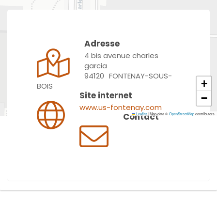
Adresse
4 bis avenue charles
garcia
94120
FONTENAY-SOUS-
+
BOIS
Site internet
−
www.us-fontenay.com
Contact
Leaflet
|
Map data ©
OpenStreetMap
contributors