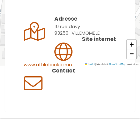
Adresse
10 rue davy
93250
VILLEMOMBLE
Site internet
+
−
www.athleticclub.run
Leaflet
|
Map data ©
OpenStreetMap
contributors
Contact