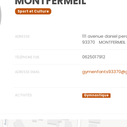
MONTFERMEIL
Sport et Culture
111 avenue daniel per
ADRESSE
93370
MONTFERMEIL
0625017912
TÉLÉPHONE FIXE
gymenfants93370@g
ADRESSE EMAIL
ACTIVITÉS
Gymnastique