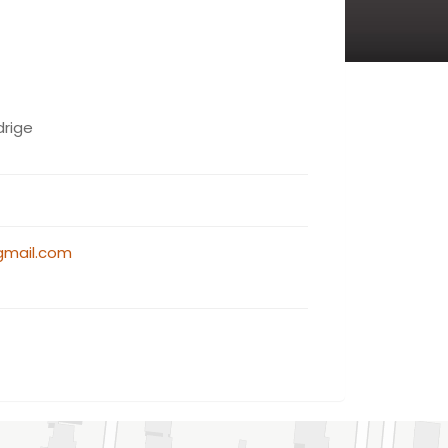
drige
mail.com