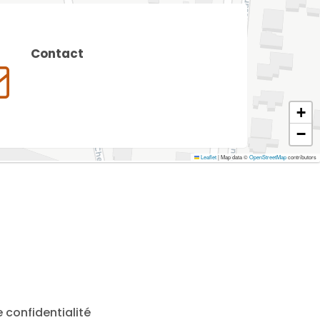
Contact
+
−
Leaflet
|
Map data ©
OpenStreetMap
contributors
e confidentialité