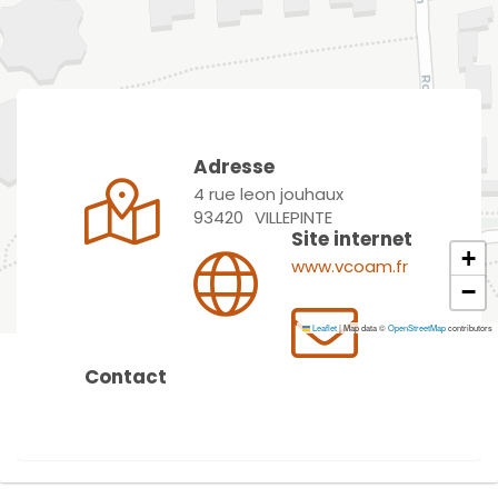
Adresse
4 rue leon jouhaux
93420
VILLEPINTE
Site internet
+
www.vcoam.fr
−
Leaflet
|
Map data ©
OpenStreetMap
contributors
Contact