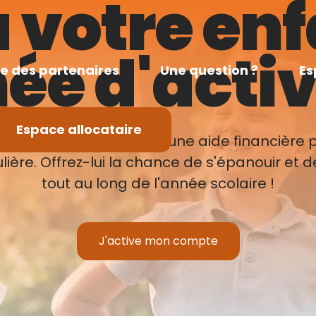
à votre en
ée d'activ
te des partenaires
Une question ?
Es
Espace allocataire
vous pouvez bénéficier d'une aide financière p
gulière. Offrez-lui la chance de s'épanouir et
tout au long de l'année scolaire !
J'active mon compte